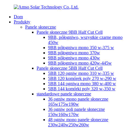
Dom
Produkty
Panele słoneczne
Panele słoneczne 9BB Half Cut Cell
9BB, półogniwo, wszystkie czarne mono
450w
9BB półogniwo mono 350 w-375 w
9BB półogniwo mono 370w
9BB półogniwo mono 430w
9BB półogniwo mono 420w-445w
Panele słoneczne 5BB Half Cut Cell
5BB 120 ogniw mono 310 w-335 w
5BB 120 komórek poly 270 w-290 w
5BB 144 ogniwa mono 380 w-400 w
5BB 144 komórki poly 320 w-350 w
standardowe panele słoneczne
36 ogniw mono panele słoneczne
165w175w190w
36 ogniw poli panele słoneczne
150w160w170w
48 ogniw mono panele słoneczne
230w240w250w260w