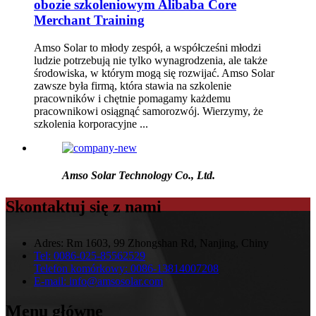
obozie szkoleniowym Alibaba Core
Merchant Training
Amso Solar to młody zespół, a współcześni młodzi
ludzie potrzebują nie tylko wynagrodzenia, ale także
środowiska, w którym mogą się rozwijać. Amso Solar
zawsze była firmą, która stawia na szkolenie
pracowników i chętnie pomagamy każdemu
pracownikowi osiągnąć samorozwój. Wierzymy, że
szkolenia korporacyjne ...
Amso Solar Technology Co., Ltd.
Skontaktuj się z nami
Adres:
Rm 1603, 99 Zhongshan Rd, Nanjing, Chiny
Tel:
0086-025-85562529
Telefon komórkowy:
0086-13814007208
E-mail:
info@amsosolar.com
Menu główne