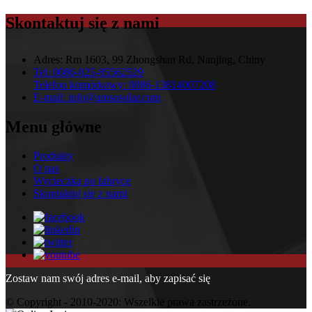
Skontaktuj się z nami
Adres:
Rm 1603, 99 Zhongshan Rd, Nanjing, Chiny
Tel:
0086-025-85562529
Telefon komórkowy:
0086-13814007208
E-mail:
info@amsosolar.com
Menu główne
Produkty
O nas
Wycieczka po fabryce
Skontaktuj się z nami
Zostaw nam swój adres e-mail, aby zapisać się
© Copyright - 2010-2020: Wszelkie prawa zastrzeżone.