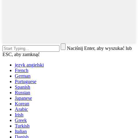
Naciśnij Enter, aby wyszukać lub
ESC, aby zamknąć
język angielski
French
German
Portuguese
Spanish
Russian
Japanese
Korean
Arabic
Irish
Greek
Turkish
Italian
Danish