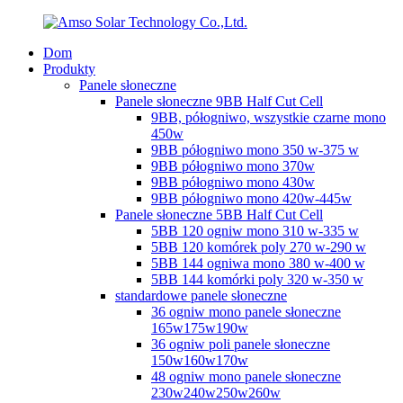
Dom
Produkty
Panele słoneczne
Panele słoneczne 9BB Half Cut Cell
9BB, półogniwo, wszystkie czarne mono
450w
9BB półogniwo mono 350 w-375 w
9BB półogniwo mono 370w
9BB półogniwo mono 430w
9BB półogniwo mono 420w-445w
Panele słoneczne 5BB Half Cut Cell
5BB 120 ogniw mono 310 w-335 w
5BB 120 komórek poly 270 w-290 w
5BB 144 ogniwa mono 380 w-400 w
5BB 144 komórki poly 320 w-350 w
standardowe panele słoneczne
36 ogniw mono panele słoneczne
165w175w190w
36 ogniw poli panele słoneczne
150w160w170w
48 ogniw mono panele słoneczne
230w240w250w260w